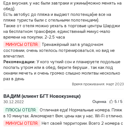
Еда вкусная, у нас были завтраки и ужины(можно менять на
обед).
Есть автобус до пляжа и выдают полотенца(не все на
пляже туристы были с отельными полотенцами).
Также от отеля можно уехать в торговые центры Шарджи
на бесплатном трансфере, единственный минус-мало
времени на покупки, 2-2,5 часа
МИНУСЫ ОТЕЛЯ:
Тренажёрный зал в упадочном
состоянии, очень хотелось потренироваться, но вид не
впечатлил.
Рекомендации:
У кого чуткий сон и планируете подольше
поспать утром или в обед, берите беруши , так как под
окнами мечеть и очень громко слышно молитвы несколько
раз в день
Время проживания: март 2023
ВАДИМ (клиент БГТ Новокузнецк)
Оценка
5 / 5
30.12.2022
ПЛЮСЫ ОТЕЛЯ:
Отличная еда! Нормальные номера. Пляж
в 10 минутах. Алкомаркет 8км, цены как у нас. Wi-Fi отлично.
МИНУСЫ ОТЕЛЯ:
Нет своей территории. Всего 2 номера с