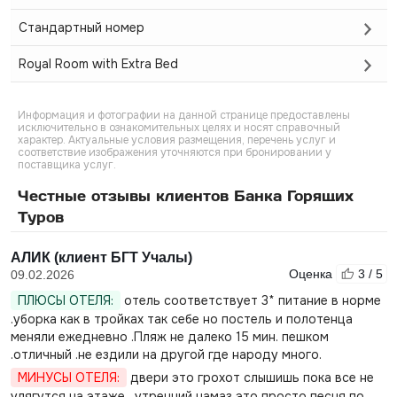
Стандартный номер
Royal Room with Extra Bed
Информация и фотографии на данной странице предоставлены
исключительно в ознакомительных целях и носят справочный
характер. Актуальные условия размещения, перечень услуг и
соответствие изображения уточняются при бронировании у
поставщика услуг.
Честные отзывы клиентов Банка Горящих
Туров
АЛИК (клиент БГТ Учалы)
Оценка
3 / 5
09.02.2026
ПЛЮСЫ ОТЕЛЯ:
отель соответствует 3* питание в норме
.уборка как в тройках так себе но постель и полотенца
меняли ежедневно .Пляж не далеко 15 мин. пешком
.отличный .не ездили на другой где народу много.
МИНУСЫ ОТЕЛЯ:
двери это грохот слышишь пока все не
улягутся на этаже , утренний намаз это просто песня по