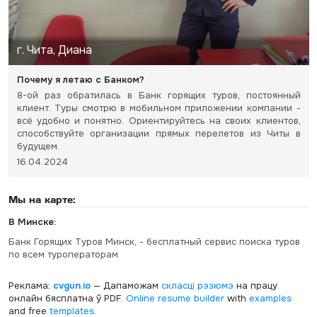
г. Чита, Диана
Почему я летаю с Банком?
8-ой раз обратилась в Банк горящих туров, постоянный
клиент. Туры смотрю в мобильном приложении компании -
всё удобно и понятно. Ориентируйтесь на своих клиентов,
способствуйте организации прямых перелетов из Читы в
будущем.
16.04.2024
Мы на карте:
В Минске:
Банк Горящих Туров Минск, - бесплатный сервис поиска туров
по всем туроператорам
Реклама:
cvgun.io
— Дапаможам
скласці рэзюмэ
на працу
онлайн бясплатна ў PDF.
Online resume builder
with
examples
and free
templates
.