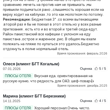
сравнению .мечеть на против нам не привыкать ,мы
привыкли подыматься рано ,.слышимость хорошая если на
верху ходит на каблуках ,то это как молотком по потолку.
Рекомендации:
Бюджетная 3* .со всеми вытекающими
.второй раз я бы не поехал в этот отель.но у всех разные
притезания . есть кто и во второй и третий сюда едут.
Район пакистанский все кафешки с уклоном на еду
пакистана ,острое и жаренное ,рис. В общем мы ехали
полежать на пляже по купаться это удалось.Бюджетно
отдохнуть в полне нормальный отель.
Время проживания: февраль 2026
Олеся (клиент БГТ Когалым)
Оценка
5 / 5
07.01.2026
ПЛЮСЫ ОТЕЛЯ:
Вкусная еда, ориентированная на
русскую кухню, что редкость для ОАЭ, шеф-повар👍
Время проживания: декабрь 2025
Марина (клиент БГТ Березники)
Оценка
4 / 5
14.11.2025
ПЛЮСЫ ОТЕЛЯ:
Хороший персонал.Очень чисто.