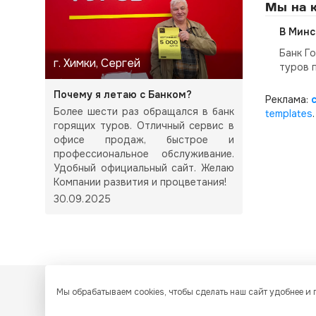
Мы на к
В Минс
Банк Г
г. Химки, Сергей
туров 
Почему я летаю с Банком?
Реклама:
Более шести раз обращался в банк
templates
.
горящих туров. Отличный сервис в
офисе продаж, быстрое и
профессиональное обслуживание.
Удобный официальный сайт. Желаю
Компании развития и процветания!
30.09.2025
Мы обрабатываем cookies, чтобы сделать наш сайт удобнее и
Все ресурсы настоящего сайта, включая дизайн, текстовое 
охране авторских прав и интеллектуальной собственности. Люб