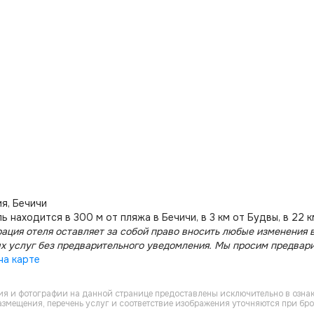
я, Бечичи
ь находится в 300 м от пляжа в Бечичи, в 3 км от Будвы, в 22 
ация отеля оставляет за собой право вносить любые изменения в
х услуг без предварительного уведомления. Мы просим предвар
на карте
я и фотографии на данной странице предоставлены исключительно в ознак
азмещения, перечень услуг и соответствие изображения уточняются при бр