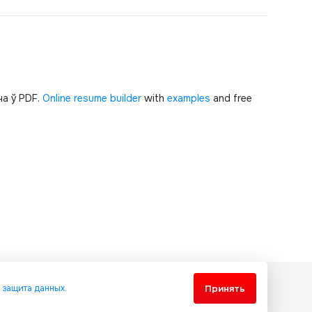
а ў PDF.
Online resume builder
with
examples
and free
Принять
и
защита данных
.
еждународными соглашениями и законодательством Украины об
ешения запрещено.