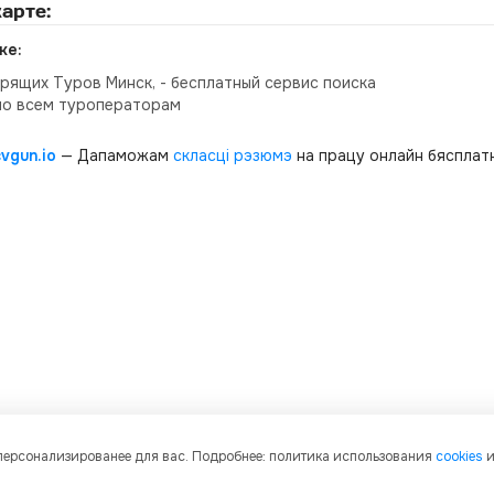
арте:
ке:
орящих Туров Минск, - бесплатный сервис поиска
по всем туроператорам
cvgun.io
— Дапаможам
скласці рэзюмэ
на працу онлайн бясплатн
 персонализированее для вас. Подробнее: политика использования
cookies
и графическое содержание, структуру и оформление страниц защищены м
ое копирование и распространение материалов сайта без письменного разр