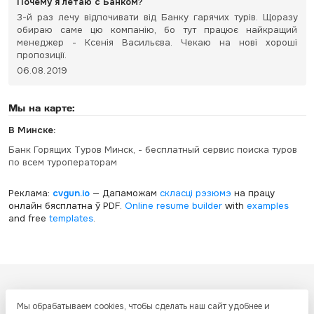
Почему я летаю с Банком?
3-й раз лечу відпочивати від Банку гарячих турів. Щоразу
обираю саме цю компанію, бо тут працює найкращий
менеджер - Ксенія Васильєва. Чекаю на нові хороші
пропозиції.
06.08.2019
Мы на карте:
В Минске:
Банк Горящих Туров Минск, - бесплатный сервис поиска туров
по всем туроператорам
Реклама:
cvgun.io
— Дапаможам
скласці рэзюмэ
на працу
онлайн бясплатна ў PDF.
Online resume builder
with
examples
and free
templates
.
Все ресурсы настоящего сайта, включая дизайн, текстовое и
Мы обрабатываем cookies, чтобы сделать наш сайт удобнее и
графическое содержание, структуру и оформление страниц защищены