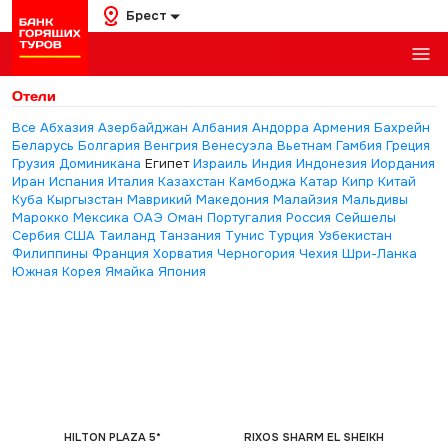
Брест
Отели
Все
Абхазия
Азербайджан
Албания
Андорра
Армения
Бахрейн
Беларусь
Болгария
Венгрия
Венесуэла
Вьетнам
Гамбия
Греция
Грузия
Доминикана
Египет
Израиль
Индия
Индонезия
Иордания
Иран
Испания
Италия
Казахстан
Камбоджа
Катар
Кипр
Китай
Куба
Кыргызстан
Маврикий
Македония
Малайзия
Мальдивы
Марокко
Мексика
ОАЭ
Оман
Португалия
Россия
Сейшелы
Сербия
США
Таиланд
Танзания
Тунис
Турция
Узбекистан
Филиппины
Франция
Хорватия
Черногория
Чехия
Шри-Ланка
Южная Корея
Ямайка
Япония
HILTON PLAZA 5*
RIXOS SHARM EL SHEIKH