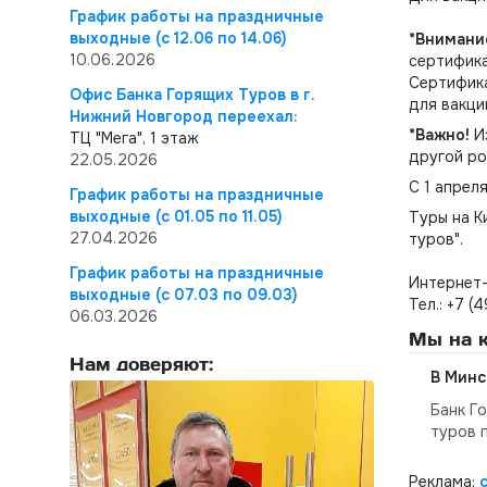
График работы на праздничные
выходные (с 12.06 по 14.06)
*Внимани
10.06.2026
сертифика
Сертифика
Офис Банка Горящих Туров в г.
для вакци
Нижний Новгород переехал:
*Важно!
И
ТЦ "Мега", 1 этаж
другой ро
22.05.2026
С 1 апрел
График работы на праздничные
выходные (с 01.05 по 11.05)
Туры на 
27.04.2026
туров".
График работы на праздничные
Интернет-
выходные (с 07.03 по 09.03)
Тел.: +7 (
06.03.2026
Мы на к
Нам доверяют:
В Минс
Банк Г
туров 
Реклама: