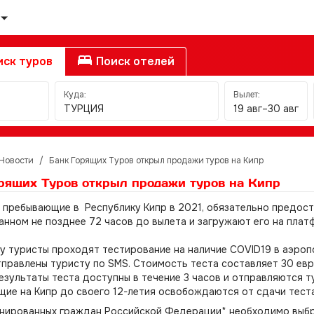
ск туров
Поиск отелей
Куда:
Вылет:
ТУРЦИЯ
19 авг–30 авг
Новости
/
Банк Горящих Туров открыл продажи туров на Кипр
рящих Туров открыл продажи туров на Кипр
 пребывающие в Республику Кипр в 2021, обязательно предос
анном не позднее 72 часов до вылета и загружают его на платфо
у туристы проходят тестирование на наличие COVID19 в аэропо
тправлены туристу по SMS. Стоимость теста составляет 30 евр
езультаты теста доступны в течение 3 часов и отправляются т
ие на Кипр до своего 12-летия освобождаются от сдачи теста
нированных граждан Российской Федерации* необходимо выбра