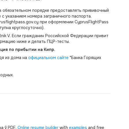
в обязательном порядке предоставлять прививочный
е с указанием номера заграничного паспорта.
sflightpass.gov.cy при оформлении CyprusFlightPass
тупна круглосуточно).
tnik V. Если гражданин Российской Федерации привит
ормацию ниже и делать ПЦР-тесты.
ция по прибытии на Кипр.
дя из дома на
официальном сайте
"Банка Горящих
ходных.
а ў PDF.
Online resume builder
with
examples
and free