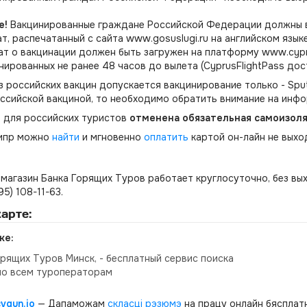
е!
Вакцинированные граждане Российской Федерации должны 
т, распечатанный с сайта www.gosuslugi.ru на английском язык
т о вакцинации должен быть загружен на платформу www.cypru
нированных не ранее 48 часов до вылета (CyprusFlightPass дос
з российских вакцин допускается вакцинирование только - Spu
ссийской вакциной, то необходимо обратить внимание на инф
я для российских туристов
отменена обязательная самоизоля
Кипр можно
найти
и мгновенно
оплатить
картой он-лайн не выхо
магазин Банка Горящих Туров работает круглосуточно, без вы
495) 108-11-63.
арте:
ке:
орящих Туров Минск, - бесплатный сервис поиска
по всем туроператорам
cvgun.io
— Дапаможам
скласці рэзюмэ
на працу онлайн бясплатн