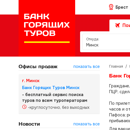
Брест
Пои
Откуда:
Минск
Офисы продаж
показать все
Главная
/
Банк Го
г. Минск
Граждане,
Банк Горящих Туров Минск
ПЦР, сдел
- бесплатный сервис поиска
туров по всем туроператорам
По прилет
-круглосуточно, без выходных
часов и о
Пафоса; р
прибывающ
Новости
показать все
Для вакци