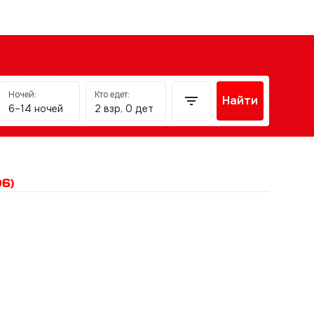
Ночей:
Кто едет:
Найти
6–14 ночей
2 взр, 0 дет
06)