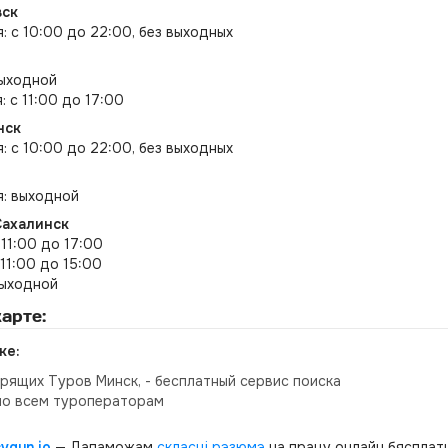
вск
я: с 10:00 до 22:00, без выходных
выходной
: с 11:00 до 17:00
нск
я: с 10:00 до 22:00, без выходных
я: выходной
Сахалинск
 11:00 до 17:00
 11:00 до 15:00
выходной
арте:
ке:
орящих Туров Минск, - бесплатный сервис поиска
по всем туроператорам
cvgun.io
— Дапаможам
скласці рэзюмэ
на працу онлайн бясплатн