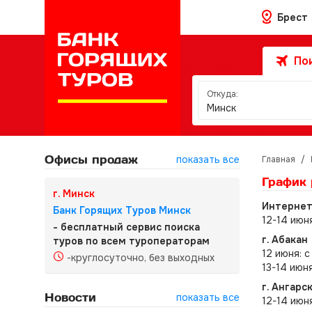
Брест
Пои
Откуда:
Минск
Офисы продаж
показать все
Главная
/
График 
г. Минск
Интернет-
Банк Горящих Туров Минск
12-14 июн
- бесплатный сервис поиска
г. Абакан
туров по всем туроператорам
12 июня: с
-круглосуточно, без выходных
13-14 июн
г. Ангарс
Новости
показать все
12-14 июн